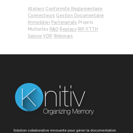
Ateliers
Conformité Réglementaire
Connecteurs
Gestion Documentaire
Immobilier
Partenariats
Projets
Multisites
R&D
Replays
RIP-FTTH
Salons
VDR
Webinars
Solution collaborative innovante pour gérer la documentation