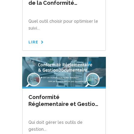
de la Conformité
Réglementaire
Quel outil choisir pour optimiser le
suivi...
LIRE
Conformité
Réglementaire et Gestion
Documentaire : où
installer votre outil de
Qui doit gérer les outils de
pilotage de projets pour
gestion...
les parcs immobiliers