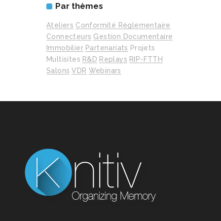
Par thèmes
Ateliers
Conformité Réglementaire
Connecteurs
Gestion Documentaire
Immobilier
Partenariats
Projets
Multisites
R&D
Replays
RIP-FTTH
Salons
VDR
Webinars